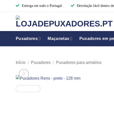
Skip
Entrega em todo o Portugal
Devolução fácil dentro de
to
content
Puxadores
Maçanetas
Puxadores em per
Início
/
Puxadores
/
Puxadores para armários