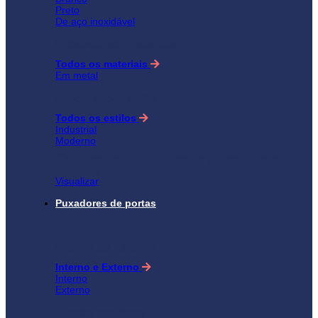
Preto
De aço inoxidável
Procurar por materiais
Todos os materiais
Em metal
Procurar por estilo
Todos os estilos
Industrial
Moderno
Curioso sobre nossos puxadores em
perfil?
Visualizar
Puxadores de portas
Interno ou Externo
Interno e Externo
Interno
Externo
Buscar por tipos