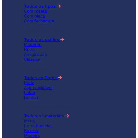
Todos os tipos
Com roseta
Com placa
Com fechadura
Buscar por Estilo
Todos os estilos
Moderno
Retro
Antiquidade
Clássico
Buscar por cor
Todas as Cores
Preto
Aço Inoxidável
Latão
Branco
Buscar por material
Todos os materiais
Metal
Ferro fundido
Bakelite
Madeira