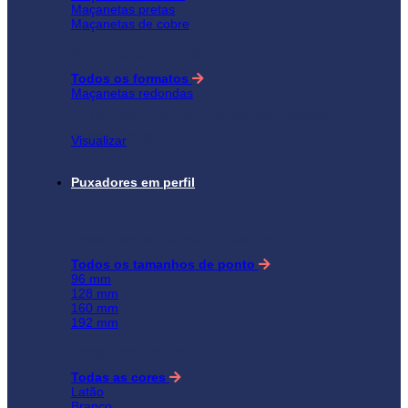
Maçanetas pretas
Maçanetas de cobre
Procurar por forma
Todos os formatos
Maçanetas redondas
Curioso sobre todas as nossas
maçanetas?
Visualizar
Puxadores em perfil
Pesquise por tamanho de ponto
Todos os tamanhos de ponto
96 mm
128 mm
160 mm
192 mm
Pesquisar por cor
Todas as cores
Latão
Branco