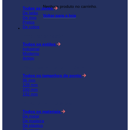
Pesquisar por cor
Nenhum produto no carrinho.
Todas as cores
De latão
Voltar para a loja
De inox
Pretos
De cobre
Procurar por estilo
Todos os estilos
Industrial
Moderno
Antigo
Pesquise por tamanho de ponto
Todos os tamanhos de ponto
96 mm
128 mm
160 mm
192 mm
Procurar por materiais
Todos os materiais
De metal
De madeira
De plástico
De couro