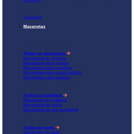
Curioso sobre todas as nossas
alças?
Visualizar
Maçanetas
Pesquisar maçanetas
Todas as maçanetas
Maçanetas de cozinha
Maçanetas para móveis
Maçanetas para armários
Maçanetas para quarto infantil
Maçanetas para gavetas
Procurar por materiais
Todos os materiais
Maçanetas de madeira
Maçanetas de couro
Maçanetas de aço inoxidável
Pesquisar por cor
Todas as cores
Maçanetas de latão