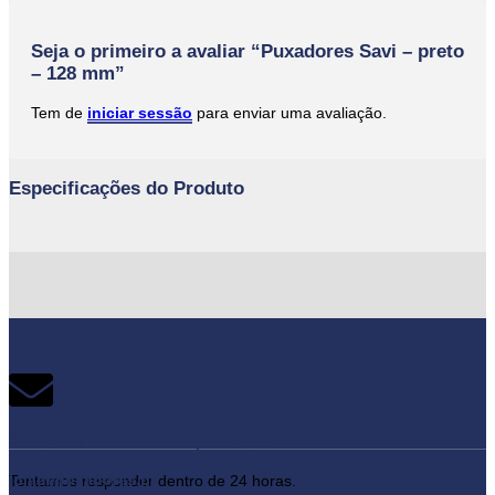
Seja o primeiro a avaliar “Puxadores Savi – preto
– 128 mm”
Tem de
iniciar sessão
para enviar uma avaliação.
Especificações do Produto
Envie-nos suas dúvidas por e-mail
lojadepuxadores.pt
Tentamos responder dentro de 24 horas.