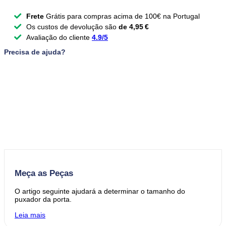
-
128
Frete
Grátis para compras acima de 100€ na Portugal
mm
Os custos de devolução são
de 4,95 €
Avaliação do cliente
4.9/5
Precisa de ajuda?
Meça as Peças
O artigo seguinte ajudará a determinar o tamanho do
puxador da porta.
Leia mais