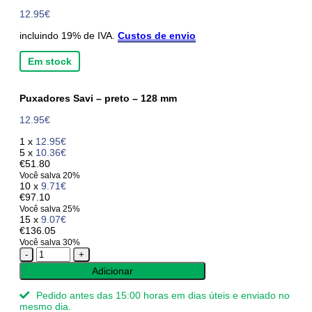
12.95
€
incluindo 19% de IVA.
Custos de envio
Em stock
Puxadores Savi – preto – 128 mm
12.95
€
1 x
12.95
€
5 x
10.36
€
€51.80
Você salva 20%
10 x
9.71
€
€97.10
Você salva 25%
15 x
9.07
€
€136.05
Você salva 30%
Quantidade
de
Adicionar
Puxadores
Savi
Pedido antes das 15:00 horas em dias úteis e enviado no
-
mesmo dia.
preto