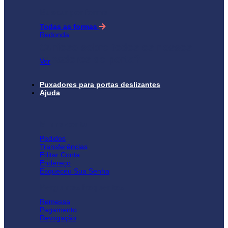
Buscar por forma
Todas as formas
Redonda
Curioso sobre todos os nossos
puxadores de porta?
Ver
Puxadores para portas deslizantes
Ajuda
Minha conta
Pedidos
Transferências
Editar Conta
Endereço
Esqueceu Sua Senha
Perguntas frequentes
Remessa
Pagamento
Revogação