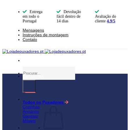
Skip
to
Entrega
Devolução
content
em todo o
fácil dentro de
Avaliação do
Portugal
14 dias
cliente
4.9/5
Mensagens
Instruções de montagem
Contato
Pesquisar
por:
Puxadores
Pesquisar puxadores
Todos os Puxadores
Cozinhas
Armários
Gavetas
Móveis