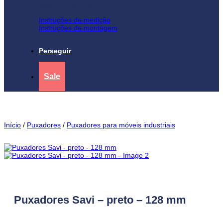
Medir e montar
Instruções de medição
Instruções de montagem
Perseguir
Sale
Início
/
Puxadores
/
Puxadores para móveis industriais
Puxadores Savi – preto – 128 mm