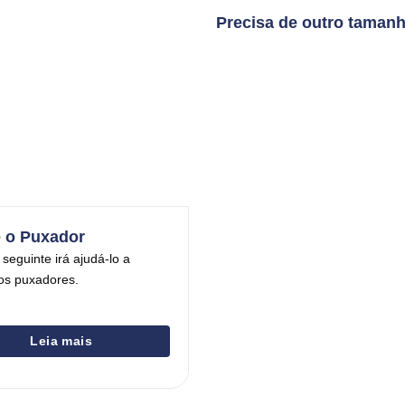
Precisa de outro taman
 o Puxador
 seguinte irá ajudá-lo a
os puxadores.
Leia mais