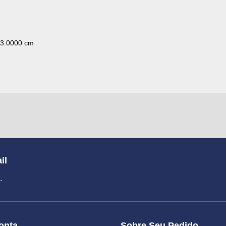
 3.0000 cm
il
.
onta
Sobre Seu Pedido