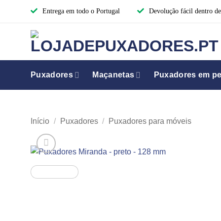
Skip
Entrega em todo o Portugal
Devolução fácil dentro de
to
content
Puxadores
Maçanetas
Puxadores em per
Início
/
Puxadores
/
Puxadores para móveis