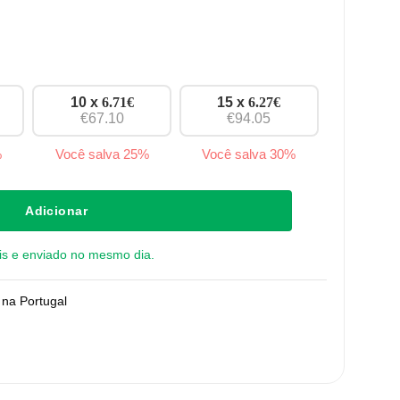
10 x
6.71
€
15 x
6.27
€
€67.10
€94.05
%
Você salva 25%
Você salva 30%
preto - 128 mm
Adicionar
is e enviado no mesmo dia.
na Portugal