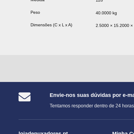
128
Peso
40.0000 kg
Dimensões (C x L x A)
2.5000 × 15.2000 ×
Envie-nos suas dúvidas por e-ma
Tentamos responder dentro de 24 horas
lojadepuxadores.pt
Minha C