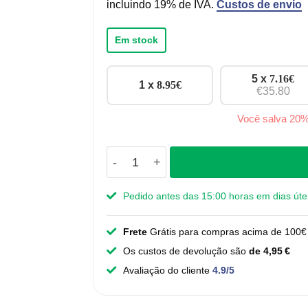
incluindo 19% de IVA.
Custos de envio
Em stock
5 x
7.16
€
1 x
8.95
€
€35.80
Você salva 20
Quantidade de Puxadores Miranda - 
Pedido antes das 15:00 horas em dias úte
Frete
Grátis para compras acima de 100€ 
Os custos de devolução são
de 4,95 €
Avaliação do cliente
4.9/5