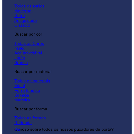
Todos os estilos
Moderno
Retro
Antiquidade
Clássico
Buscar por cor
Todas as Cores
Preto
Aço Inoxidável
Latão
Branco
Buscar por material
Todos os materiais
Metal
Ferro fundido
Bakelite
Madeira
Buscar por forma
Todas as formas
Redonda
Curioso sobre todos os nossos puxadores de porta?
Ver