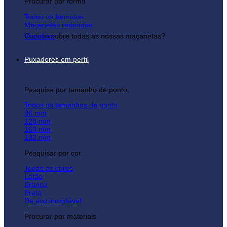
Procurar por forma
Todos os formatos
Maçanetas redondas
Curioso sobre todas as nossas maçanetas?
Visualizar
Puxadores em perfil
Pesquise por tamanho de ponto
Todos os tamanhos de ponto
96 mm
128 mm
160 mm
192 mm
Pesquisar por cor
Todas as cores
Latão
Branco
Preto
De aço inoxidável
Procurar por materiais