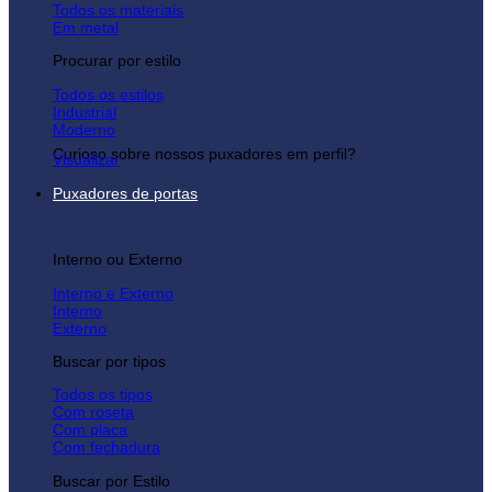
Todos os materiais
Em metal
Procurar por estilo
Todos os estilos
Industrial
Moderno
Curioso sobre nossos puxadores em perfil?
Visualizar
Puxadores de portas
Interno ou Externo
Interno e Externo
Interno
Externo
Buscar por tipos
Todos os tipos
Com roseta
Com placa
Com fechadura
Buscar por Estilo