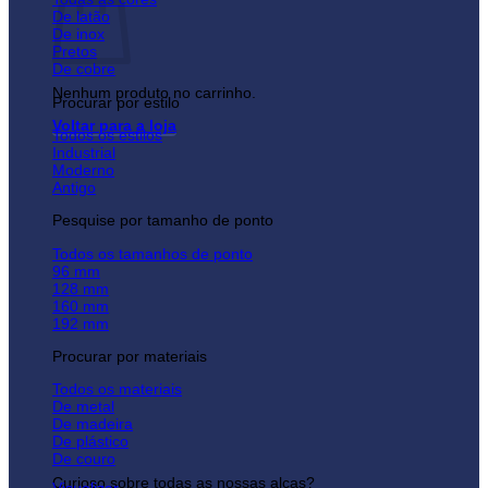
De latão
De inox
Pretos
De cobre
Nenhum produto no carrinho.
Procurar por estilo
Voltar para a loja
Todos os estilos
Industrial
Moderno
Antigo
Pesquise por tamanho de ponto
Todos os tamanhos de ponto
96 mm
128 mm
160 mm
192 mm
Procurar por materiais
Todos os materiais
De metal
De madeira
De plástico
De couro
Curioso sobre todas as nossas alças?