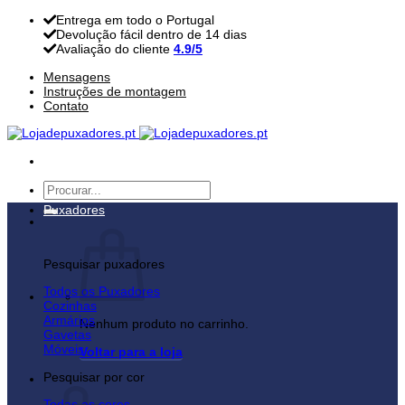
Skip
Entrega em todo o Portugal
to
Devolução fácil dentro de 14 dias
content
Avaliação do cliente
4.9/5
Mensagens
Instruções de montagem
Contato
Pesquisar
por:
Puxadores
Pesquisar puxadores
Todos os Puxadores
Cozinhas
Armários
Nenhum produto no carrinho.
Gavetas
Móveis
Voltar para a loja
Pesquisar por cor
Carrinho
Todas as cores