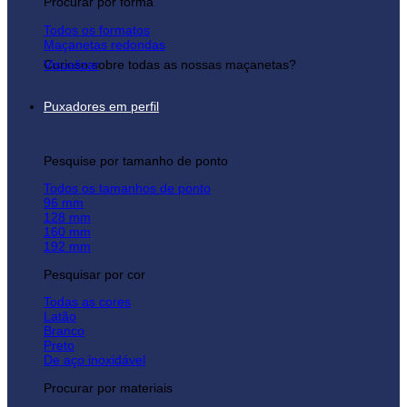
Procurar por forma
Todos os formatos
Maçanetas redondas
Curioso sobre todas as nossas maçanetas?
Visualizar
Puxadores em perfil
Pesquise por tamanho de ponto
Todos os tamanhos de ponto
96 mm
128 mm
160 mm
192 mm
Pesquisar por cor
Todas as cores
Latão
Branco
Preto
De aço inoxidável
Procurar por materiais