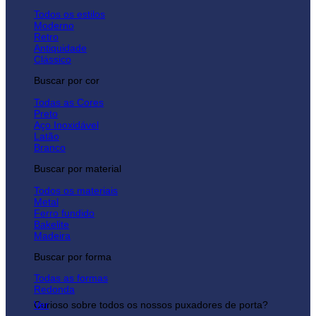
Todos os estilos
Moderno
Retro
Antiquidade
Clássico
Buscar por cor
Todas as Cores
Preto
Aço Inoxidável
Latão
Branco
Buscar por material
Todos os materiais
Metal
Ferro fundido
Bakelite
Madeira
Buscar por forma
Todas as formas
Redonda
Curioso sobre todos os nossos puxadores de porta?
Ver