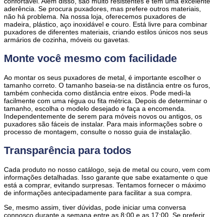
confortável. Além disso, são muito resistentes e têm uma excelente
aderência. Se procura puxadores, mas prefere outros materiais,
não há problema. Na nossa loja, oferecemos puxadores de
madeira, plástico, aço inoxidável e couro. Está livre para combinar
puxadores de diferentes materiais, criando estilos únicos nos seus
armários de cozinha, móveis ou gavetas.
Monte você mesmo com facilidade
Ao montar os seus puxadores de metal, é importante escolher o
tamanho correto. O tamanho baseia-se na distância entre os furos,
também conhecida como distância entre eixos. Pode medi-la
facilmente com uma régua ou fita métrica. Depois de determinar o
tamanho, escolha o modelo desejado e faça a encomenda.
Independentemente de serem para móveis novos ou antigos, os
puxadores são fáceis de instalar. Para mais informações sobre o
processo de montagem, consulte o nosso guia de instalação.
Transparência para todos
Cada produto no nosso catálogo, seja de metal ou couro, vem com
informações detalhadas. Isso garante que sabe exatamente o que
está a comprar, evitando surpresas. Tentamos fornecer o máximo
de informações antecipadamente para facilitar a sua compra.
Se, mesmo assim, tiver dúvidas, pode iniciar uma conversa
connosco durante a semana entre as 8:00 e as 17:00. Se preferir,