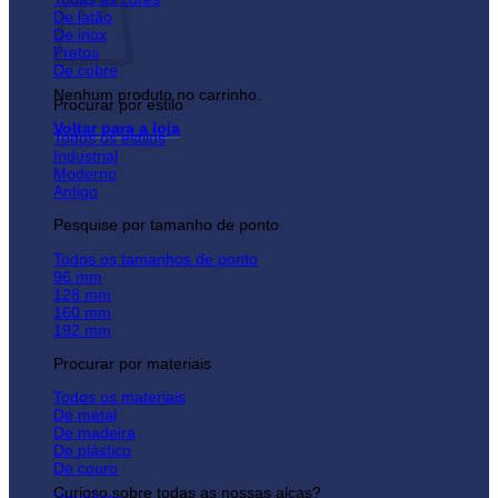
De latão
De inox
Pretos
De cobre
Nenhum produto no carrinho.
Procurar por estilo
Voltar para a loja
Todos os estilos
Industrial
Moderno
Antigo
Pesquise por tamanho de ponto
Todos os tamanhos de ponto
96 mm
128 mm
160 mm
192 mm
Procurar por materiais
Todos os materiais
De metal
De madeira
De plástico
De couro
Curioso sobre todas as nossas alças?