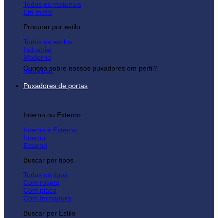
Todos os materiais
Em metal
Procurar por estilo
Todos os estilos
Industrial
Moderno
Curioso sobre nossos puxadores em perfil?
Visualizar
Puxadores de portas
Interno ou Externo
Interno e Externo
Interno
Externo
Buscar por tipos
Todos os tipos
Com roseta
Com placa
Com fechadura
Buscar por Estilo