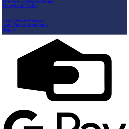
Termos e Condições Gerais
Proteção de Dados
Ajuda com Seu Pedido
Instruções de Medição
Instruções de Montagem
Blogue
C
C
G
P