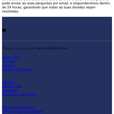
pode enviar as suas perguntas por email, e responderemos dentro
de 24 horas, garantindo que todas as suas dúvidas sejam
resolvidas.
Envie-nos suas dúvidas por e-mail
lojadepuxadores.pt
Tentamos responder dentro de 24 horas.
Sobre Nós
Contato
Imprimir
Política de Cookies
Minha Conta
Pedidos
Editar Conta
Endereço
Esqueceu sua Senha
Sobre Seu Pedido
Envio e Pagamento
Política de Cancelamento