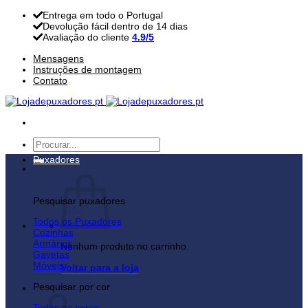
Skip
Entrega em todo o Portugal
to
Devolução fácil dentro de 14 dias
content
Avaliação do cliente
4.9/5
Mensagens
Instruções de montagem
Contato
Pesquisar
por:
Puxadores
Pesquisar puxadores
Todos os Puxadores
Cozinhas
Armários
Nenhum produto no carrinho.
Gavetas
Móveis
Voltar para a loja
Pesquisar por cor
Carrinho
Todas as cores