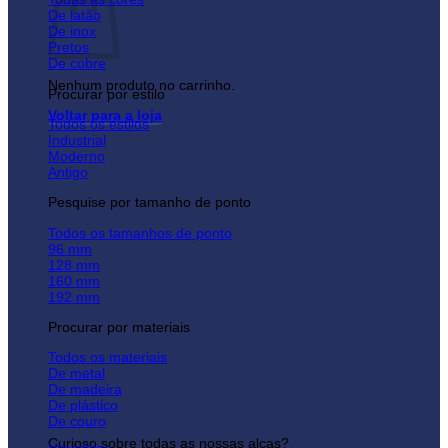
De latão
De inox
Pretos
De cobre
Nenhum produto no carrinho.
Procurar por estilo
Voltar para a loja
Todos os estilos
Industrial
Moderno
Antigo
Pesquise por tamanho de ponto
Todos os tamanhos de ponto
96 mm
128 mm
160 mm
192 mm
Procurar por materiais
Todos os materiais
De metal
De madeira
De plástico
De couro
Curioso sobre todas as nossas alças?