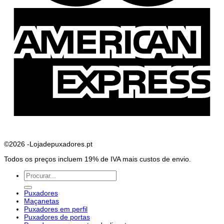
A
E
©2026 -Lojadepuxadores.pt
Todos os preços incluem 19% de IVA mais custos de envio.
Pesquisar
por:
Puxadores
Maçanetas
Puxadores em perfil
Puxadores de portas