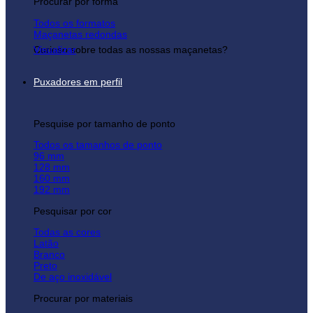
Procurar por forma
Todos os formatos
Maçanetas redondas
Curioso sobre todas as nossas maçanetas?
Visualizar
Puxadores em perfil
Pesquise por tamanho de ponto
Todos os tamanhos de ponto
96 mm
128 mm
160 mm
192 mm
Pesquisar por cor
Todas as cores
Latão
Branco
Preto
De aço inoxidável
Procurar por materiais