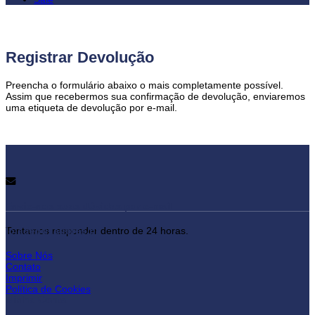
Registrar Devolução
Preencha o formulário abaixo o mais completamente possível.
Assim que recebermos sua confirmação de devolução, enviaremos
uma etiqueta de devolução por e-mail.
Envie-nos suas dúvidas por e-mail
lojadepuxadores.pt
Tentamos responder dentro de 24 horas.
Sobre Nós
Contato
Imprimir
Política de Cookies
Minha Conta