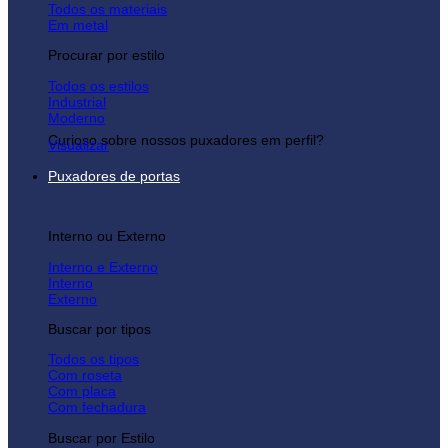
Todos os materiais
Em metal
Procurar por estilo
Todos os estilos
Industrial
Moderno
Curioso sobre nossos puxadores em perfil?
Visualizar
Puxadores de portas
Interno ou Externo
Interno e Externo
Interno
Externo
Buscar por tipos
Todos os tipos
Com roseta
Com placa
Com fechadura
Buscar por Estilo