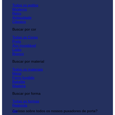
Todos os estilos
Moderno
Retro
Antiquidade
Clássico
Buscar por cor
Todas as Cores
Preto
Aço Inoxidável
Latão
Branco
Buscar por material
Todos os materiais
Metal
Ferro fundido
Bakelite
Madeira
Buscar por forma
Todas as formas
Redonda
Curioso sobre todos os nossos puxadores de porta?
Ver