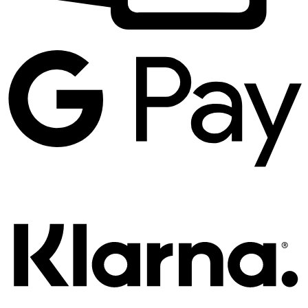
G
P
K