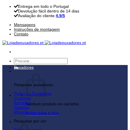
Skip
Entrega em todo o Portugal
to
Devolução fácil dentro de 14 dias
content
Avaliação do cliente
4.9/5
Mensagens
Instruções de montagem
Contato
Pesquisar
por:
Puxadores
Pesquisar puxadores
Todos os Puxadores
Cozinhas
Armários
Nenhum produto no carrinho.
Gavetas
Móveis
Voltar para a loja
Pesquisar por cor
Carrinho
Todas as cores