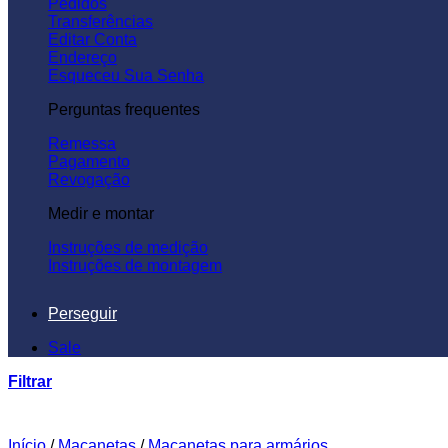
Pedidos
Transferências
Editar Conta
Endereço
Esqueceu Sua Senha
Perguntas frequentes
Remessa
Pagamento
Revogação
Medir e montar
Instruções de medição
Instruções de montagem
Perseguir
Sale
Filtrar
Início
/
Maçanetas
/
Maçanetas para armários