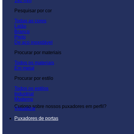
192 mm
Pesquisar por cor
Todas as cores
Latão
Branco
Preto
De aço inoxidável
Procurar por materiais
Todos os materiais
Em metal
Procurar por estilo
Todos os estilos
Industrial
Moderno
Curioso sobre nossos puxadores em perfil?
Visualizar
Puxadores de portas