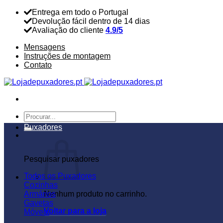
Skip
Entrega em todo o Portugal
to
Devolução fácil dentro de 14 dias
content
Avaliação do cliente
4.9/5
Mensagens
Instruções de montagem
Contato
Pesquisar
por:
Puxadores
Pesquisar puxadores
Todos os Puxadores
Cozinhas
Armários
Nenhum produto no carrinho.
Gavetas
Voltar para a loja
Móveis