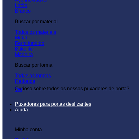
Latão
Branco
Buscar por material
Todos os materiais
Metal
Ferro fundido
Bakelite
Madeira
Buscar por forma
Todas as formas
Redonda
Curioso sobre todos os nossos puxadores de porta?
Ver
Puxadores para portas deslizantes
Ajuda
Minha conta