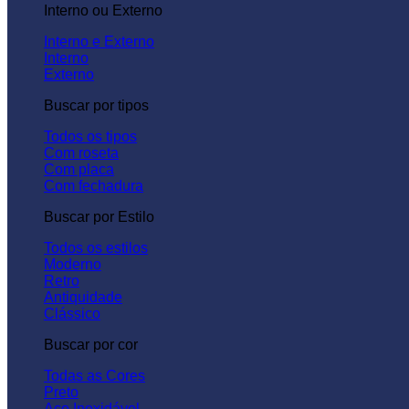
Interno ou Externo
Interno e Externo
Interno
Externo
Buscar por tipos
Todos os tipos
Com roseta
Com placa
Com fechadura
Buscar por Estilo
Todos os estilos
Moderno
Retro
Antiquidade
Clássico
Buscar por cor
Todas as Cores
Preto
Aço Inoxidável