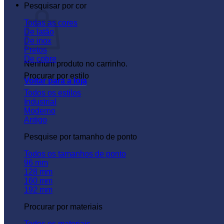
Carrinho
Pesquisar por cor
Todas as cores
De latão
De inox
Pretos
De cobre
Nenhum produto no carrinho.
Procurar por estilo
Voltar para a loja
Todos os estilos
Industrial
Moderno
Antigo
Pesquise por tamanho de ponto
Todos os tamanhos de ponto
96 mm
128 mm
160 mm
192 mm
Procurar por materiais
Todos os materiais