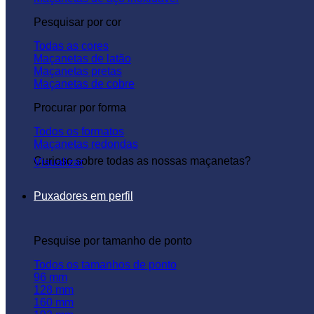
Pesquisar por cor
Todas as cores
Maçanetas de latão
Maçanetas pretas
Maçanetas de cobre
Procurar por forma
Todos os formatos
Maçanetas redondas
Curioso sobre todas as nossas maçanetas?
Visualizar
Puxadores em perfil
Pesquise por tamanho de ponto
Todos os tamanhos de ponto
96 mm
128 mm
160 mm