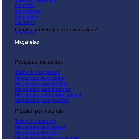
De metal
De madeira
De plástico
De couro
Curioso sobre todas as nossas alças?
Visualizar
Maçanetas
Pesquisar maçanetas
Todas as maçanetas
Maçanetas de cozinha
Maçanetas para móveis
Maçanetas para armários
Maçanetas para quarto infantil
Maçanetas para gavetas
Procurar por materiais
Todos os materiais
Maçanetas de madeira
Maçanetas de couro
Maçanetas de aço inoxidável