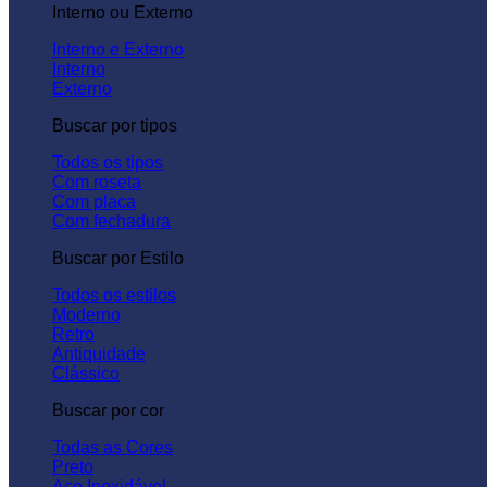
Interno ou Externo
Interno e Externo
Interno
Externo
Buscar por tipos
Todos os tipos
Com roseta
Com placa
Com fechadura
Buscar por Estilo
Todos os estilos
Moderno
Retro
Antiquidade
Clássico
Buscar por cor
Todas as Cores
Preto
Aço Inoxidável