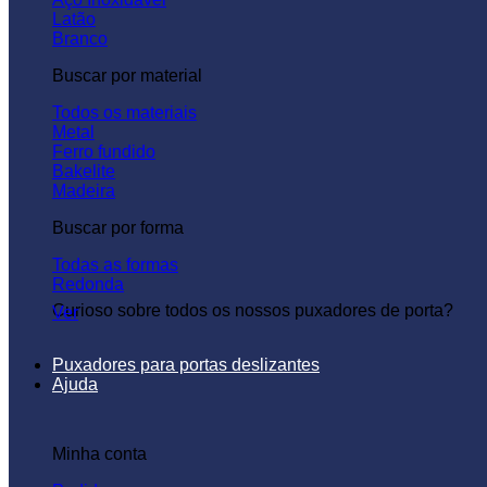
Latão
Branco
Buscar por material
Todos os materiais
Metal
Ferro fundido
Bakelite
Madeira
Buscar por forma
Todas as formas
Redonda
Curioso sobre todos os nossos puxadores de porta?
Ver
Puxadores para portas deslizantes
Ajuda
Minha conta