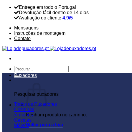
Skip
Entrega em todo o Portugal
to
Devolução fácil dentro de 14 dias
content
Avaliação do cliente
4.9/5
Mensagens
Instruções de montagem
Contato
Pesquisar
por:
Puxadores
Pesquisar puxadores
Todos os Puxadores
Cozinhas
Armários
Nenhum produto no carrinho.
Gavetas
Voltar para a loja
Móveis