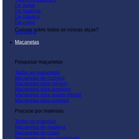
De metal
De madeira
De plástico
De couro
Curioso sobre todas as nossas alças?
Visualizar
Maçanetas
Pesquisar maçanetas
Todas as maçanetas
Maçanetas de cozinha
Maçanetas para móveis
Maçanetas para armários
Maçanetas para quarto infantil
Maçanetas para gavetas
Procurar por materiais
Todos os materiais
Maçanetas de madeira
Maçanetas de couro
Maçanetas de aço inoxidável