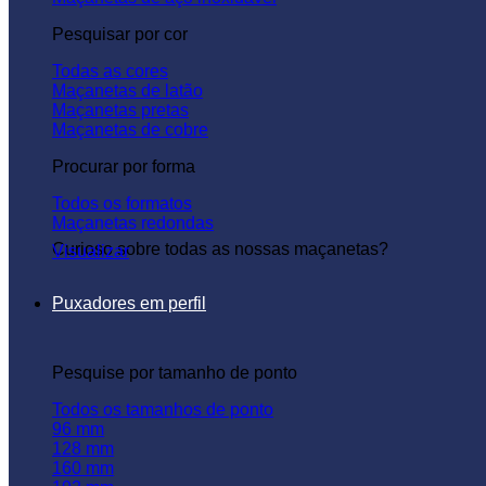
Pesquisar por cor
Todas as cores
Maçanetas de latão
Maçanetas pretas
Maçanetas de cobre
Procurar por forma
Todos os formatos
Maçanetas redondas
Curioso sobre todas as nossas maçanetas?
Visualizar
Puxadores em perfil
Pesquise por tamanho de ponto
Todos os tamanhos de ponto
96 mm
128 mm
160 mm