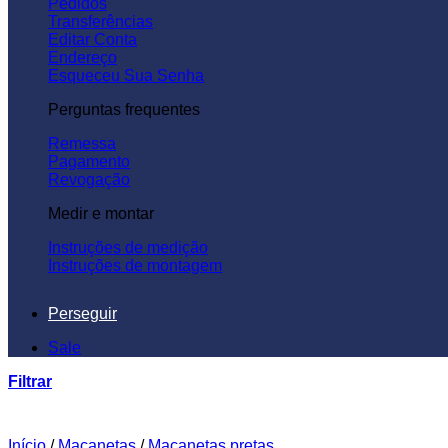
Pedidos
Transferências
Editar Conta
Endereço
Esqueceu Sua Senha
Perguntas frequentes
Remessa
Pagamento
Revogação
Medir e montar
Instruções de medição
Instruções de montagem
Perseguir
Sale
Filtrar
Início
/
Maçanetas
/
Maçanetas pretas