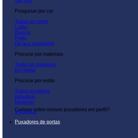
192 mm
Pesquisar por cor
Todas as cores
Latão
Branco
Preto
De aço inoxidável
Procurar por materiais
Todos os materiais
Em metal
Procurar por estilo
Todos os estilos
Industrial
Moderno
Curioso sobre nossos puxadores em perfil?
Visualizar
Puxadores de portas