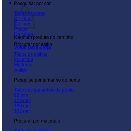
Carrinho
Pesquisar por cor
Todas as cores
De latão
De inox
Pretos
De cobre
Nenhum produto no carrinho.
Procurar por estilo
Voltar para a loja
Todos os estilos
Industrial
Moderno
Antigo
Pesquise por tamanho de ponto
Todos os tamanhos de ponto
96 mm
128 mm
160 mm
192 mm
Procurar por materiais
Todos os materiais