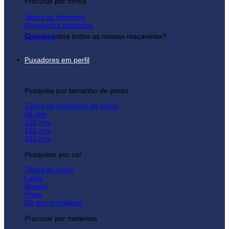
Procurar por forma
Todos os formatos
Maçanetas redondas
Curioso sobre todas as nossas maçanetas?
Visualizar
Puxadores em perfil
Pesquise por tamanho de ponto
Todos os tamanhos de ponto
96 mm
128 mm
160 mm
192 mm
Pesquisar por cor
Todas as cores
Latão
Branco
Preto
De aço inoxidável
Procurar por materiais