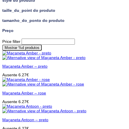
style do produto
taille_du_point do produto
tamanho_do_ponto do produto
Preço
Price filter
Mostrar
%d
produtos
Maçaneta Amber – preto
Ausente
6.27
€
Maçaneta Amber – rose
Ausente
6.27
€
Maçaneta Antoon – preto
Ausente
6.27
€