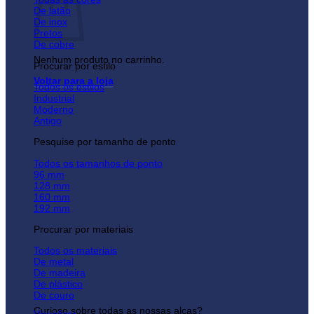
De latão
De inox
Pretos
De cobre
Nenhum produto no carrinho.
Procurar por estilo
Voltar para a loja
Todos os estilos
Industrial
Moderno
Antigo
Pesquise por tamanho de ponto
Todos os tamanhos de ponto
96 mm
128 mm
160 mm
192 mm
Procurar por materiais
Todos os materiais
De metal
De madeira
De plástico
De couro
Curioso sobre todas as nossas alças?