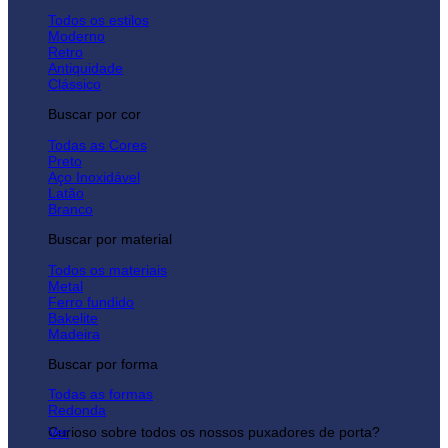
Todos os estilos
Moderno
Retro
Antiquidade
Clássico
Buscar por cor
Todas as Cores
Preto
Aço Inoxidável
Latão
Branco
Buscar por material
Todos os materiais
Metal
Ferro fundido
Bakelite
Madeira
Buscar por forma
Todas as formas
Redonda
Curioso sobre todos os nossos puxadores de porta?
Ver