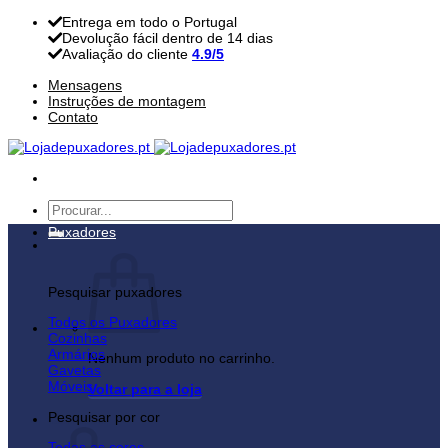
Skip
Entrega em todo o Portugal
to
Devolução fácil dentro de 14 dias
content
Avaliação do cliente
4.9/5
Mensagens
Instruções de montagem
Contato
Pesquisar
por:
Puxadores
Pesquisar puxadores
Todos os Puxadores
Cozinhas
Armários
Nenhum produto no carrinho.
Gavetas
Móveis
Voltar para a loja
Pesquisar por cor
Carrinho
Todas as cores