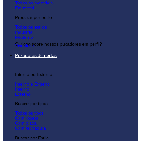
Todos os materiais
Em metal
Procurar por estilo
Todos os estilos
Industrial
Moderno
Curioso sobre nossos puxadores em perfil?
Visualizar
Puxadores de portas
Interno ou Externo
Interno e Externo
Interno
Externo
Buscar por tipos
Todos os tipos
Com roseta
Com placa
Com fechadura
Buscar por Estilo