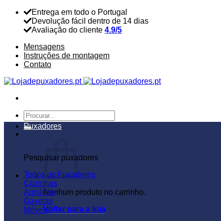
Skip
Entrega em todo o Portugal
to
Devolução fácil dentro de 14 dias
content
Avaliação do cliente
4.9/5
Mensagens
Instruções de montagem
Contato
Pesquisar
por:
Puxadores
Pesquisar puxadores
Todos os Puxadores
Cozinhas
Armários
Nenhum produto no carrinho.
Gavetas
Voltar para a loja
Móveis