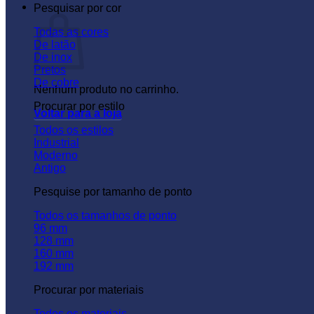
Carrinho
Pesquisar por cor
Todas as cores
De latão
De inox
Pretos
De cobre
Nenhum produto no carrinho.
Procurar por estilo
Voltar para a loja
Todos os estilos
Industrial
Moderno
Antigo
Pesquise por tamanho de ponto
Todos os tamanhos de ponto
96 mm
128 mm
160 mm
192 mm
Procurar por materiais
Todos os materiais