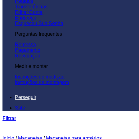
Pedidos
Transferências
Editar Conta
Endereço
Esqueceu Sua Senha
Perguntas frequentes
Remessa
Pagamento
Revogação
Medir e montar
Instruções de medição
Instruções de montagem
Perseguir
Sale
Filtrar
Início
/
Maçanetas
/
Maçanetas para armários