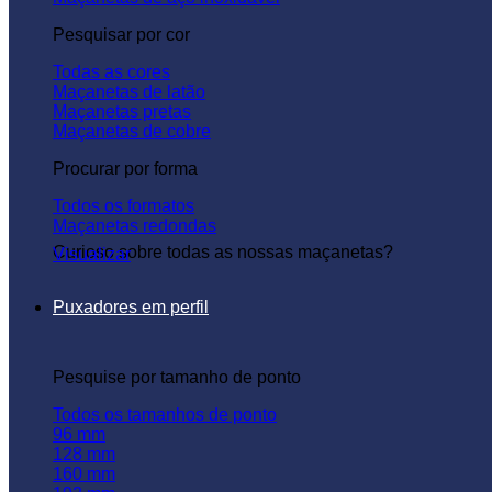
Pesquisar por cor
Todas as cores
Maçanetas de latão
Maçanetas pretas
Maçanetas de cobre
Procurar por forma
Todos os formatos
Maçanetas redondas
Curioso sobre todas as nossas maçanetas?
Visualizar
Puxadores em perfil
Pesquise por tamanho de ponto
Todos os tamanhos de ponto
96 mm
128 mm
160 mm