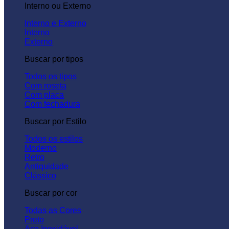
Interno ou Externo
Interno e Externo
Interno
Externo
Buscar por tipos
Todos os tipos
Com roseta
Com placa
Com fechadura
Buscar por Estilo
Todos os estilos
Moderno
Retro
Antiquidade
Clássico
Buscar por cor
Todas as Cores
Preto
Aço Inoxidável