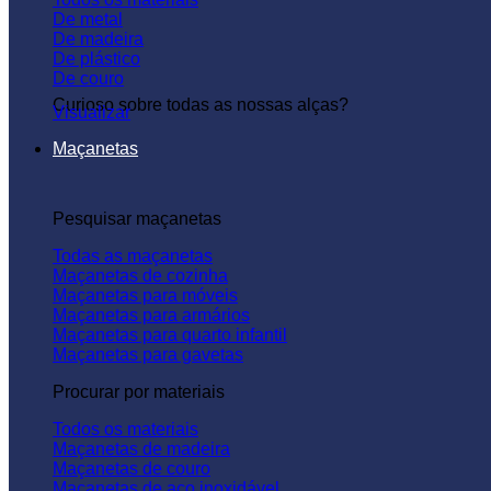
De metal
De madeira
De plástico
De couro
Curioso sobre todas as nossas alças?
Visualizar
Maçanetas
Pesquisar maçanetas
Todas as maçanetas
Maçanetas de cozinha
Maçanetas para móveis
Maçanetas para armários
Maçanetas para quarto infantil
Maçanetas para gavetas
Procurar por materiais
Todos os materiais
Maçanetas de madeira
Maçanetas de couro
Maçanetas de aço inoxidável