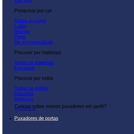
192 mm
Pesquisar por cor
Todas as cores
Latão
Branco
Preto
De aço inoxidável
Procurar por materiais
Todos os materiais
Em metal
Procurar por estilo
Todos os estilos
Industrial
Moderno
Curioso sobre nossos puxadores em perfil?
Visualizar
Puxadores de portas