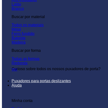
Latão
Branco
Buscar por material
Todos os materiais
Metal
Ferro fundido
Bakelite
Madeira
Buscar por forma
Todas as formas
Redonda
Curioso sobre todos os nossos puxadores de porta?
Ver
Puxadores para portas deslizantes
Ajuda
Minha conta