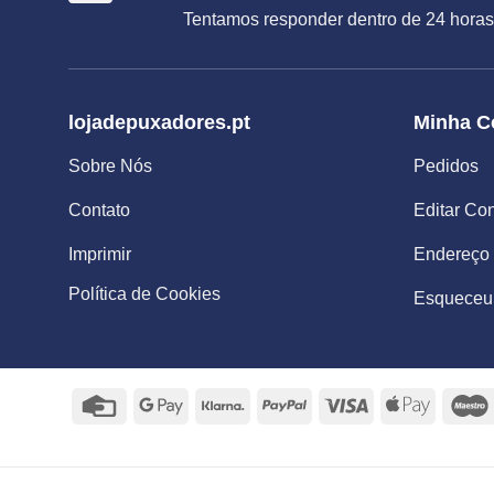
Tentamos responder dentro de 24 horas
lojadepuxadores.pt
Minha C
Sobre Nós
Pedidos
Contato
Editar Co
Imprimir
Endereço
Política de Cookies
Esqueceu
Credit
Google
Klarna
PayPal
Visa
Apple
Card
Pay
Pay