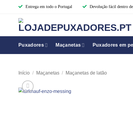
Skip
Entrega em todo o Portugal
Devolução fácil dentro de
to
content
Puxadores
Maçanetas
Puxadores em per
Início
/
Maçanetas
/
Maçanetas de latão