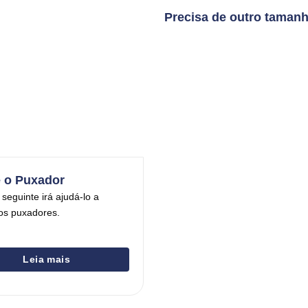
Precisa de outro taman
 o Puxador
 seguinte irá ajudá-lo a
os puxadores.
Leia mais