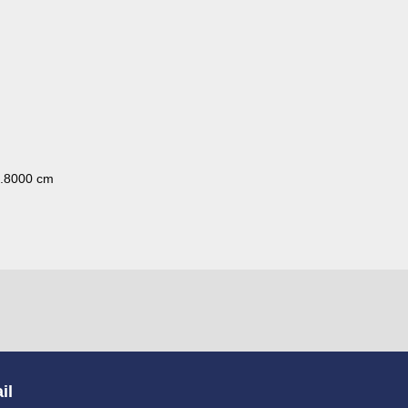
2.8000 cm
il