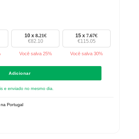
10 x
8.21
€
15 x
7.67
€
€82.10
€115.05
%
Você salva 25%
Você salva 30%
 - grande
Adicionar
is e enviado no mesmo dia.
na Portugal