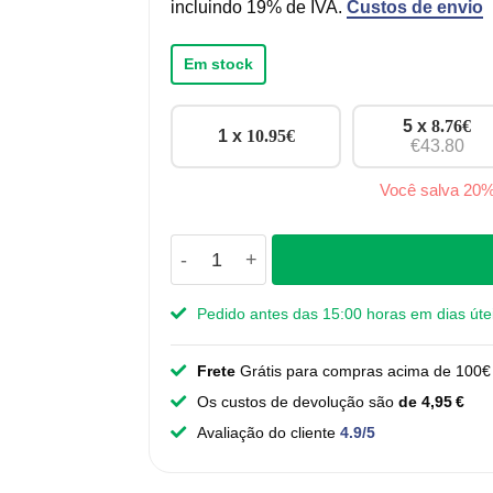
incluindo 19% de IVA.
Custos de envio
Em stock
5 x
8.76
€
1 x
10.95
€
€43.80
Você salva 20
Quantidade de Maçaneta Enzo - latão
Pedido antes das 15:00 horas em dias úte
Frete
Grátis para compras acima de 100€ 
Os custos de devolução são
de 4,95 €
Avaliação do cliente
4.9/5