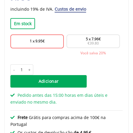
incluindo 19% de IVA.
Custos de envio
Em stock
5 x
7.96
€
1 x
9.95
€
€39.80
Você salva 20%
Quantidade de Puxadores Sven - bronze antigo - 160 mm
Adicionar
Pedido antes das 15:00 horas em dias úteis e
enviado no mesmo dia.
Frete
Grátis para compras acima de 100€ na
Portugal
Os custos de devolução são
de 4,95 €