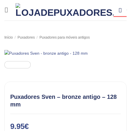
Skip
to
content
Início
/
Puxadores
/
Puxadores para móveis antigos
Puxadores Sven – bronze antigo – 128
mm
9.95
€