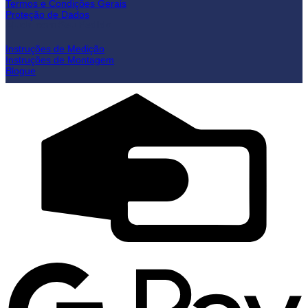
Termos e Condições Gerais
Proteção de Dados
Ajuda com Seu Pedido
Instruções de Medição
Instruções de Montagem
Blogue
C
C
G
P