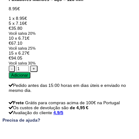
8.95
€
1 x
8.95
€
5 x
7.16
€
€35.80
Você salva 20%
10 x
6.71
€
€67.10
Você salva 25%
15 x
6.27
€
€94.05
Você salva 30%
Quantidade
de
Adicionar
Puxadores
Marloes
Pedido antes das 15:00 horas em dias úteis e enviado no
-
mesmo dia.
aço
-
128
Frete
Grátis para compras acima de 100€ na Portugal
mm
Os custos de devolução são
de 4,95 €
Avaliação do cliente
4.9/5
Precisa de ajuda?