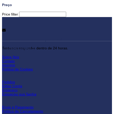
Preço
Price filter
Envie-nos suas dúvidas por e-mail
lojadepuxadores.pt
Tentamos responder dentro de 24 horas.
Sobre Nós
Contato
Imprimir
Política de Cookies
Minha Conta
Pedidos
Editar Conta
Endereço
Esqueceu sua Senha
Sobre Seu Pedido
Envio e Pagamento
Política de Cancelamento