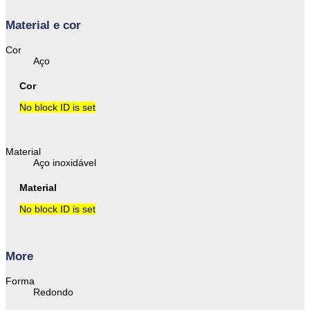
Material e cor
Cor
Aço
Cor
No block ID is set
Material
Aço inoxidável
Material
No block ID is set
More
Forma
Redondo