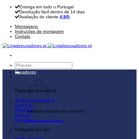
Skip
Entrega em todo o Portugal
to
Devolução fácil dentro de 14 dias
content
Avaliação do cliente
4.9/5
Mensagens
Instruções de montagem
Contato
Pesquisar
por:
Puxadores
Pesquisar puxadores
Todos os Puxadores
Cozinhas
Armários
Nenhum produto no carrinho.
Gavetas
Móveis
Voltar para a loja
Pesquisar por cor
Carrinho
Todas as cores