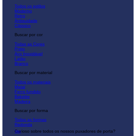
Todos os estilos
Moderno
Retro
Antiquidade
Clássico
Buscar por cor
Todas as Cores
Preto
Aço Inoxidável
Latão
Branco
Buscar por material
Todos os materiais
Metal
Ferro fundido
Bakelite
Madeira
Buscar por forma
Todas as formas
Redonda
Curioso sobre todos os nossos puxadores de porta?
Ver