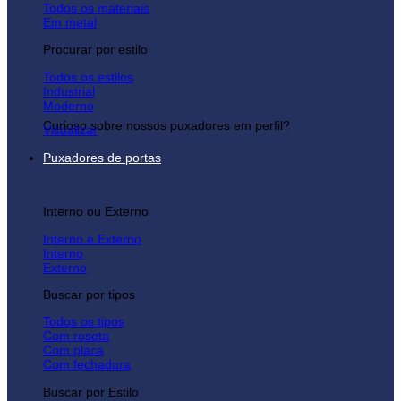
Todos os materiais
Em metal
Procurar por estilo
Todos os estilos
Industrial
Moderno
Curioso sobre nossos puxadores em perfil?
Visualizar
Puxadores de portas
Interno ou Externo
Interno e Externo
Interno
Externo
Buscar por tipos
Todos os tipos
Com roseta
Com placa
Com fechadura
Buscar por Estilo