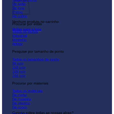
De latão
De inox
Pretos
De cobre
Nenhum produto no carrinho.
Procurar por estilo
Voltar para a loja
Todos os estilos
Industrial
Moderno
Antigo
Pesquise por tamanho de ponto
Todos os tamanhos de ponto
96 mm
128 mm
160 mm
192 mm
Procurar por materiais
Todos os materiais
De metal
De madeira
De plástico
De couro
Curioso sobre todas as nossas alças?