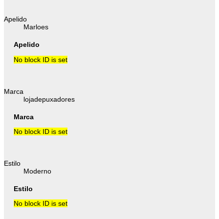
Apelido
Marloes
Apelido
No block ID is set
Marca
lojadepuxadores
Marca
No block ID is set
Estilo
Moderno
Estilo
No block ID is set