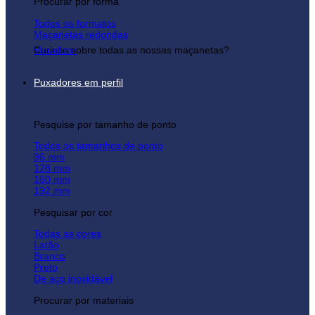
Procurar por forma
Todos os formatos
Maçanetas redondas
Curioso sobre todas as nossas maçanetas?
Visualizar
Puxadores em perfil
Pesquise por tamanho de ponto
Todos os tamanhos de ponto
96 mm
128 mm
160 mm
192 mm
Pesquisar por cor
Todas as cores
Latão
Branco
Preto
De aço inoxidável
Procurar por materiais