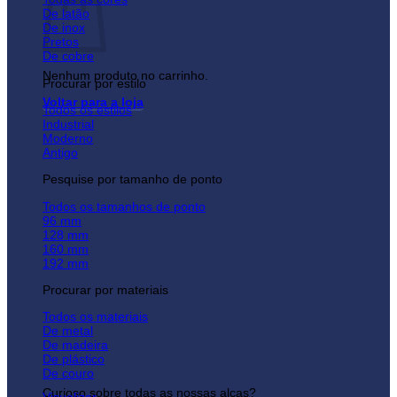
De latão
De inox
Pretos
De cobre
Nenhum produto no carrinho.
Procurar por estilo
Voltar para a loja
Todos os estilos
Industrial
Moderno
Antigo
Pesquise por tamanho de ponto
Todos os tamanhos de ponto
96 mm
128 mm
160 mm
192 mm
Procurar por materiais
Todos os materiais
De metal
De madeira
De plástico
De couro
Curioso sobre todas as nossas alças?