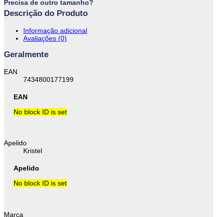
Precisa de outro tamanho?
Descrição do Produto
Informação adicional
Avaliações (0)
Geralmente
EAN
7434800177199
EAN
No block ID is set
Apelido
Kristel
Apelido
No block ID is set
Marca