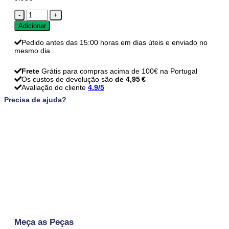
Quantidade
de
Adicionar
Puxadores
Kristel
Pedido antes das 15:00 horas em dias úteis e enviado no
-
mesmo dia.
preto
-
160
Frete
Grátis para compras acima de 100€ na Portugal
mm
Os custos de devolução são
de 4,95 €
Avaliação do cliente
4.9/5
Precisa de ajuda?
Meça as Peças