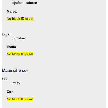
lojadepuxadores
Marca
No block ID is set
Estilo
Industrial
Estilo
No block ID is set
Material e cor
Cor
Preto
Cor
No block ID is set