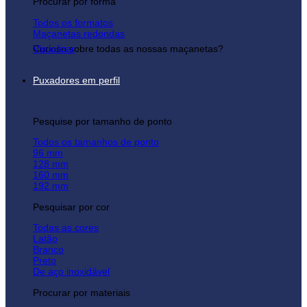
Procurar por forma
Todos os formatos
Maçanetas redondas
Curioso sobre todas as nossas maçanetas?
Visualizar
Puxadores em perfil
Pesquise por tamanho de ponto
Todos os tamanhos de ponto
96 mm
128 mm
160 mm
192 mm
Pesquisar por cor
Todas as cores
Latão
Branco
Preto
De aço inoxidável
Procurar por materiais