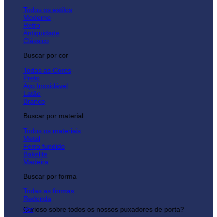
Todos os estilos
Moderno
Retro
Antiquidade
Clássico
Buscar por cor
Todas as Cores
Preto
Aço Inoxidável
Latão
Branco
Buscar por material
Todos os materiais
Metal
Ferro fundido
Bakelite
Madeira
Buscar por forma
Todas as formas
Redonda
Curioso sobre todos os nossos puxadores de porta?
Ver