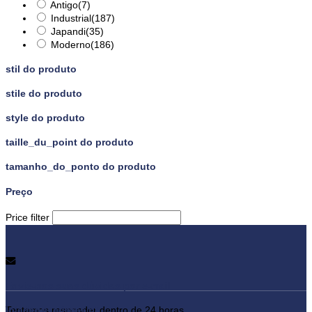
Antigo
(7)
Industrial
(187)
Japandi
(35)
Moderno
(186)
stil do produto
stile do produto
style do produto
taille_du_point do produto
tamanho_do_ponto do produto
Preço
Price filter
Envie-nos suas dúvidas por e-mail
lojadepuxadores.pt
Tentamos responder dentro de 24 horas.