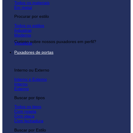
Todos os materiais
Em metal
Procurar por estilo
Todos os estilos
Industrial
Moderno
Curioso sobre nossos puxadores em perfil?
Visualizar
Puxadores de portas
Interno ou Externo
Interno e Externo
Interno
Externo
Buscar por tipos
Todos os tipos
Com roseta
Com placa
Com fechadura
Buscar por Estilo