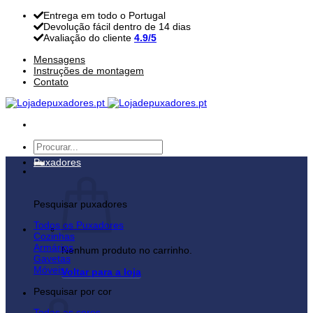
Skip
Entrega em todo o Portugal
to
Devolução fácil dentro de 14 dias
content
Avaliação do cliente
4.9/5
Mensagens
Instruções de montagem
Contato
Pesquisar
por:
Puxadores
Pesquisar puxadores
Todos os Puxadores
Cozinhas
Armários
Nenhum produto no carrinho.
Gavetas
Móveis
Voltar para a loja
Pesquisar por cor
Carrinho
Todas as cores