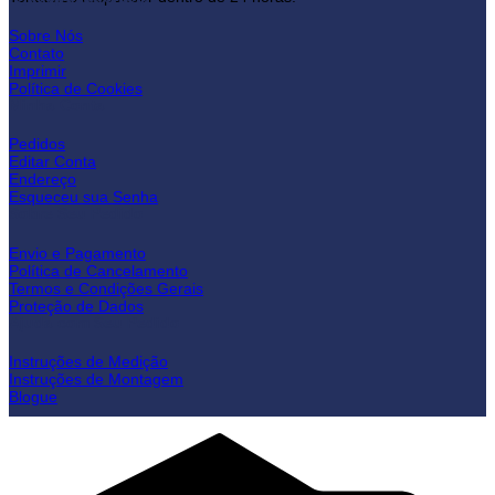
Sobre Nós
Contato
Imprimir
Política de Cookies
Minha Conta
Pedidos
Editar Conta
Endereço
Esqueceu sua Senha
Sobre Seu Pedido
Envio e Pagamento
Política de Cancelamento
Termos e Condições Gerais
Proteção de Dados
Ajuda com Seu Pedido
Instruções de Medição
Instruções de Montagem
Blogue
C
C