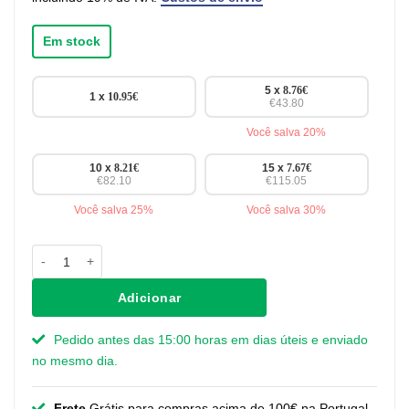
Em stock
5 x
8.76
€
1 x
10.95
€
€43.80
Você salva 20%
10 x
8.21
€
15 x
7.67
€
€82.10
€115.05
Você salva 25%
Você salva 30%
Quantidade de Puxadores Gaby - preto - 96 mm
Adicionar
Pedido antes das 15:00 horas em dias úteis e enviado
no mesmo dia.
Frete
Grátis para compras acima de 100€ na Portugal