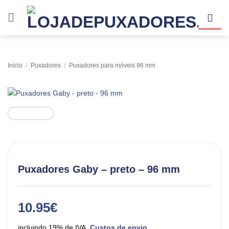
Skip
to
content
Início
/
Puxadores
/
Puxadores para móveis 96 mm
Puxadores Gaby – preto – 96 mm
10.95
€
incluindo 19% de IVA.
Custos de envio