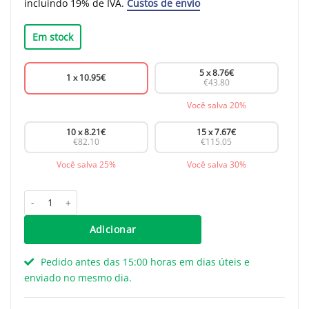
incluindo 19% de IVA.
Custos de envio
Em stock
5 x
8.76
€
1 x
10.95
€
€43.80
Você salva 20%
10 x
8.21
€
15 x
7.67
€
€82.10
€115.05
Você salva 25%
Você salva 30%
Quantidade de Maçaneta Sanne - latão
Adicionar
Pedido antes das 15:00 horas em dias úteis e
enviado no mesmo dia.