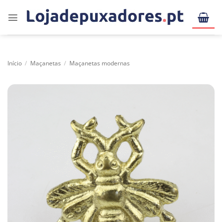
Skip
to
content
Início
/
Maçanetas
/
Maçanetas modernas