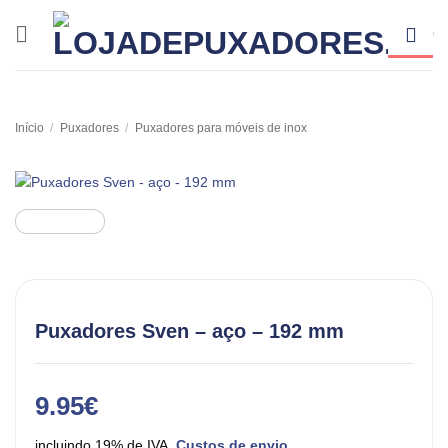
Skip
to
content
Início
/
Puxadores
/
Puxadores para móveis de inox
Puxadores Sven – aço – 192 mm
9.95
€
incluindo 19% de IVA.
Custos de envio