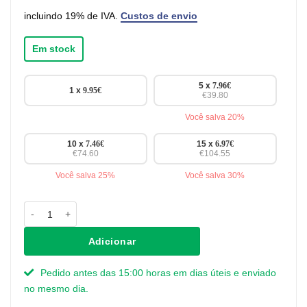
incluindo 19% de IVA.
Custos de envio
Em stock
5 x
7.96
€
1 x
9.95
€
€39.80
Você salva 20%
10 x
7.46
€
15 x
6.97
€
€74.60
€104.55
Você salva 25%
Você salva 30%
Quantidade de Puxadores Jade - castanhoescuro - 160 mm
Adicionar
Pedido antes das 15:00 horas em dias úteis e enviado
no mesmo dia.