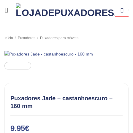
Skip
to
content
Início
/
Puxadores
/
Puxadores para móveis
Puxadores Jade – castanhoescuro –
160 mm
9.95
€