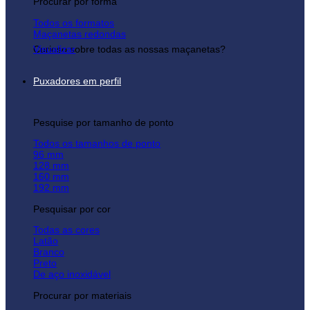
Procurar por forma
Todos os formatos
Maçanetas redondas
Curioso sobre todas as nossas maçanetas?
Visualizar
Puxadores em perfil
Pesquise por tamanho de ponto
Todos os tamanhos de ponto
96 mm
128 mm
160 mm
192 mm
Pesquisar por cor
Todas as cores
Latão
Branco
Preto
De aço inoxidável
Procurar por materiais