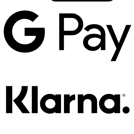
G
P
K