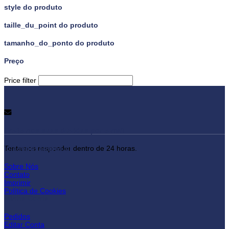
style do produto
taille_du_point do produto
tamanho_do_ponto do produto
Preço
Price filter
Envie-nos suas dúvidas por e-mail
lojadepuxadores.pt
Tentamos responder dentro de 24 horas.
Sobre Nós
Contato
Imprimir
Política de Cookies
Minha Conta
Pedidos
Editar Conta