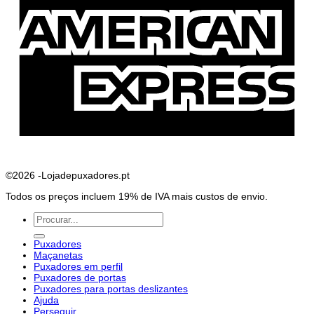
E
©2026 -Lojadepuxadores.pt
Todos os preços incluem 19% de IVA mais custos de envio.
Pesquisar
por:
Puxadores
Maçanetas
Puxadores em perfil
Puxadores de portas
Puxadores para portas deslizantes
Ajuda
Perseguir