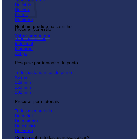
De latão
De inox
Pretos
De cobre
Nenhum produto no carrinho.
Procurar por estilo
Voltar para a loja
Todos os estilos
Industrial
Moderno
Antigo
Pesquise por tamanho de ponto
Todos os tamanhos de ponto
96 mm
128 mm
160 mm
192 mm
Procurar por materiais
Todos os materiais
De metal
De madeira
De plástico
De couro
Curioso sobre todas as nossas alças?