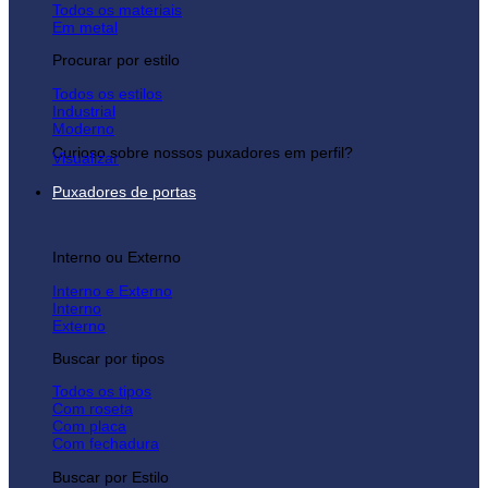
Todos os materiais
Em metal
Procurar por estilo
Todos os estilos
Industrial
Moderno
Curioso sobre nossos puxadores em perfil?
Visualizar
Puxadores de portas
Interno ou Externo
Interno e Externo
Interno
Externo
Buscar por tipos
Todos os tipos
Com roseta
Com placa
Com fechadura
Buscar por Estilo