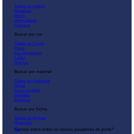
Todos os estilos
Moderno
Retro
Antiquidade
Clássico
Buscar por cor
Todas as Cores
Preto
Aço Inoxidável
Latão
Branco
Buscar por material
Todos os materiais
Metal
Ferro fundido
Bakelite
Madeira
Buscar por forma
Todas as formas
Redonda
Curioso sobre todos os nossos puxadores de porta?
Ver