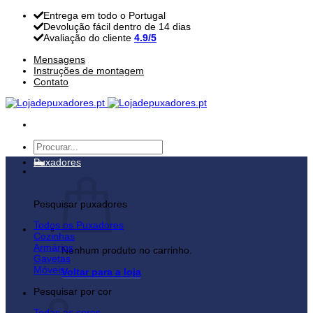
Skip
Entrega em todo o Portugal
to
Devolução fácil dentro de 14 dias
content
Avaliação do cliente
4.9/5
Mensagens
Instruções de montagem
Contato
Pesquisar
por:
Puxadores
Pesquisar puxadores
Todos os Puxadores
Cozinhas
Armários
Nenhum produto no carrinho.
Gavetas
Móveis
Voltar para a loja
Pesquisar por cor
Carrinho
Todas as cores