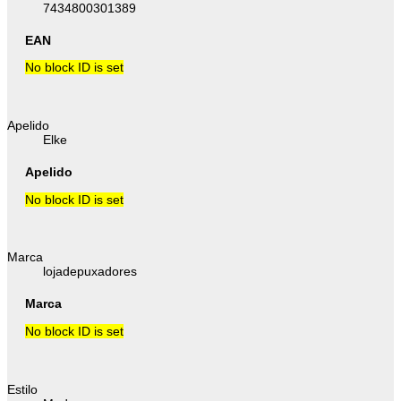
7434800301389
EAN
No block ID is set
Apelido
Elke
Apelido
No block ID is set
Marca
lojadepuxadores
Marca
No block ID is set
Estilo