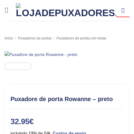
Skip
to
content
Início
/
Puxadores de portas
/
Puxadores de portas em metal
Puxadore de porta Rowanne – preto
32.95
€
incluindo 19% de IVA.
Custos de envio