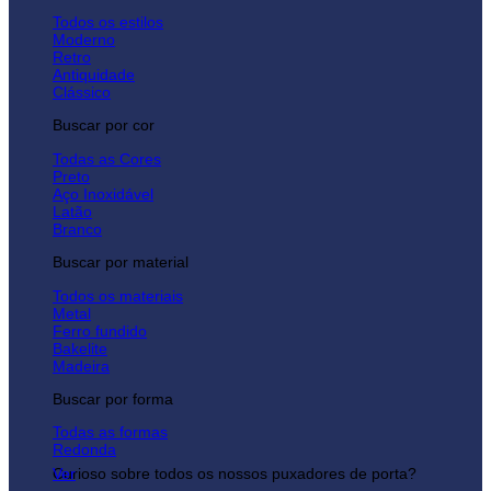
Todos os estilos
Moderno
Retro
Antiquidade
Clássico
Buscar por cor
Todas as Cores
Preto
Aço Inoxidável
Latão
Branco
Buscar por material
Todos os materiais
Metal
Ferro fundido
Bakelite
Madeira
Buscar por forma
Todas as formas
Redonda
Curioso sobre todos os nossos puxadores de porta?
Ver