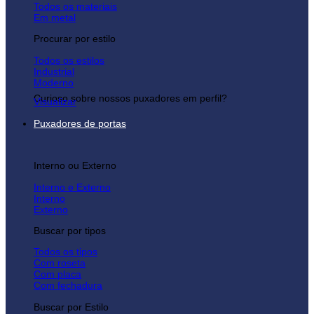
Todos os materiais
Em metal
Procurar por estilo
Todos os estilos
Industrial
Moderno
Curioso sobre nossos puxadores em perfil?
Visualizar
Puxadores de portas
Interno ou Externo
Interno e Externo
Interno
Externo
Buscar por tipos
Todos os tipos
Com roseta
Com placa
Com fechadura
Buscar por Estilo