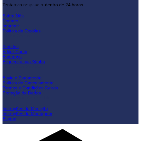
lojadepuxadores.pt
Tentamos responder dentro de 24 horas.
Sobre Nós
Contato
Imprimir
Política de Cookies
Minha Conta
Pedidos
Editar Conta
Endereço
Esqueceu sua Senha
Sobre Seu Pedido
Envio e Pagamento
Política de Cancelamento
Termos e Condições Gerais
Proteção de Dados
Ajuda com Seu Pedido
Instruções de Medição
Instruções de Montagem
Blogue
C
C