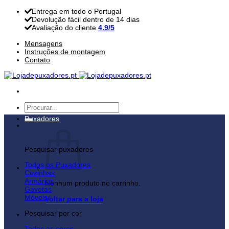
Skip
Entrega em todo o Portugal
to
Devolução fácil dentro de 14 dias
content
Avaliação do cliente
4.9/5
Mensagens
Instruções de montagem
Contato
Pesquisar
por:
Puxadores
Pesquisar puxadores
Todos os Puxadores
Cozinhas
Armários
Nenhum produto no carrinho.
Gavetas
Móveis
Voltar para a loja
Pesquisar por cor
Todas as cores