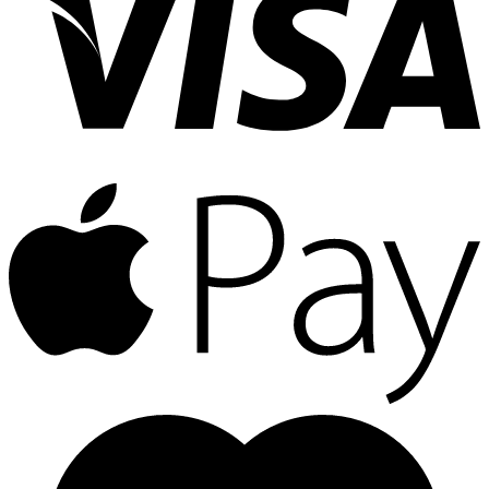
A
P
M