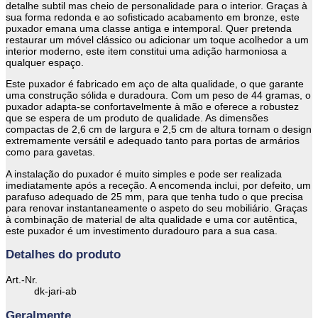
detalhe subtil mas cheio de personalidade para o interior. Graças à
sua forma redonda e ao sofisticado acabamento em bronze, este
puxador emana uma classe antiga e intemporal. Quer pretenda
restaurar um móvel clássico ou adicionar um toque acolhedor a um
interior moderno, este item constitui uma adição harmoniosa a
qualquer espaço.
Este puxador é fabricado em aço de alta qualidade, o que garante
uma construção sólida e duradoura. Com um peso de 44 gramas, o
puxador adapta-se confortavelmente à mão e oferece a robustez
que se espera de um produto de qualidade. As dimensões
compactas de 2,6 cm de largura e 2,5 cm de altura tornam o design
extremamente versátil e adequado tanto para portas de armários
como para gavetas.
A instalação do puxador é muito simples e pode ser realizada
imediatamente após a receção. A encomenda inclui, por defeito, um
parafuso adequado de 25 mm, para que tenha tudo o que precisa
para renovar instantaneamente o aspeto do seu mobiliário. Graças
à combinação de material de alta qualidade e uma cor autêntica,
este puxador é um investimento duradouro para a sua casa.
Detalhes do produto
Art.-Nr.
dk-jari-ab
Geralmente