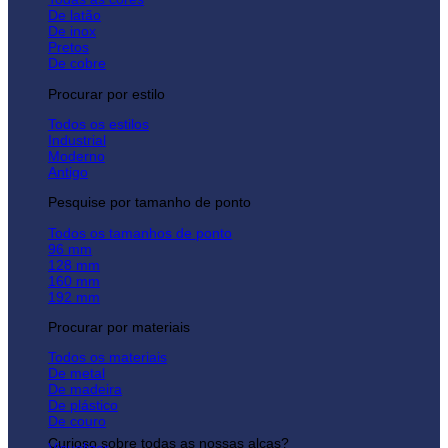
De latão
De inox
Pretos
De cobre
Procurar por estilo
Todos os estilos
Industrial
Moderno
Antigo
Pesquise por tamanho de ponto
Todos os tamanhos de ponto
96 mm
128 mm
160 mm
192 mm
Procurar por materiais
Todos os materiais
De metal
De madeira
De plástico
De couro
Curioso sobre todas as nossas alças?