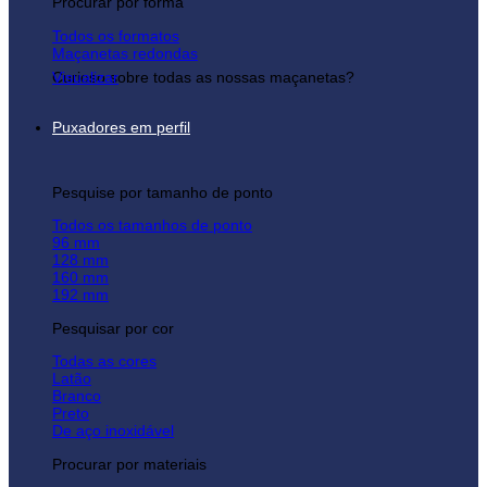
Procurar por forma
Todos os formatos
Maçanetas redondas
Curioso sobre todas as nossas maçanetas?
Visualizar
Puxadores em perfil
Pesquise por tamanho de ponto
Todos os tamanhos de ponto
96 mm
128 mm
160 mm
192 mm
Pesquisar por cor
Todas as cores
Latão
Branco
Preto
De aço inoxidável
Procurar por materiais