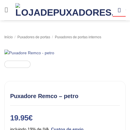
Skip
to
content
Início
/
Puxadores de portas
/
Puxadores de portas internos
Puxadore Remco – petro
19.95
€
incluindo 19% de IVA.
Custos de envio