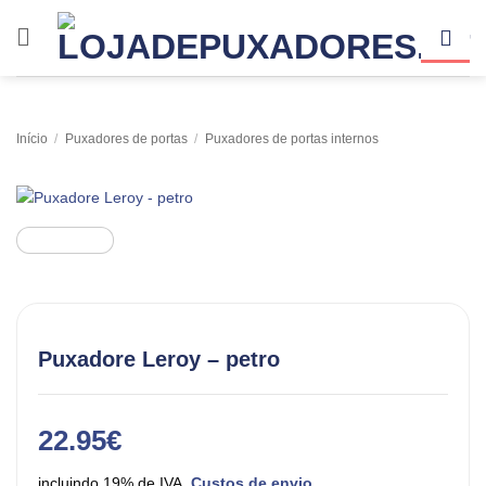
Skip
to
content
Início
/
Puxadores de portas
/
Puxadores de portas internos
Puxadore Leroy – petro
22.95
€
incluindo 19% de IVA.
Custos de envio