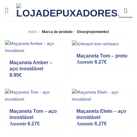
Skip
to
content
Início
/
Marca do produto
/
Deurgrepenwinkel
Maçaneta Tom – preto
Ausente
6.27
€
Maçaneta Amber –
aço inoxidável
8.95
€
Maçaneta Tom – aço
Maçaneta Elwin – aço
inoxidável
inoxidável
Ausente
6.27
€
Ausente
6.27
€