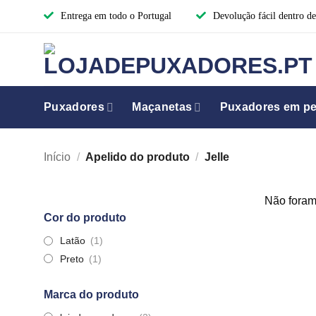
Skip
Entrega em todo o Portugal
Devolução fácil dentro de
to
content
Puxadores
Maçanetas
Puxadores em per
Início
/
Apelido do produto
/
Jelle
Não foram
Cor do produto
Latão
(1)
Preto
(1)
Marca do produto