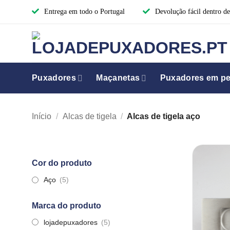
Skip
Entrega em todo o Portugal
Devolução fácil dentro de
to
content
Puxadores
Maçanetas
Puxadores em per
Início
/
Alcas de tigela
/
Alcas de tigela aço
Cor do produto
Aço
(5)
Marca do produto
lojadepuxadores
(5)