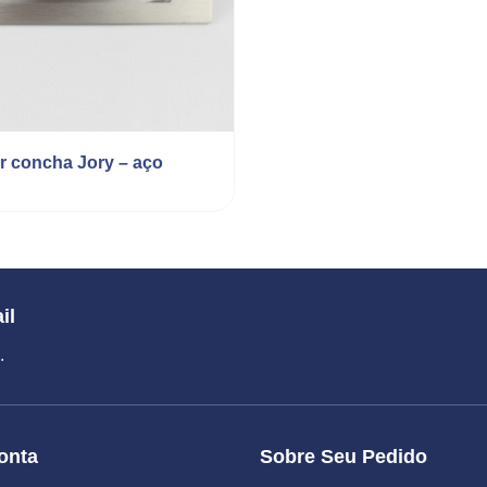
r concha Jory – aço
il
.
onta
Sobre Seu Pedido