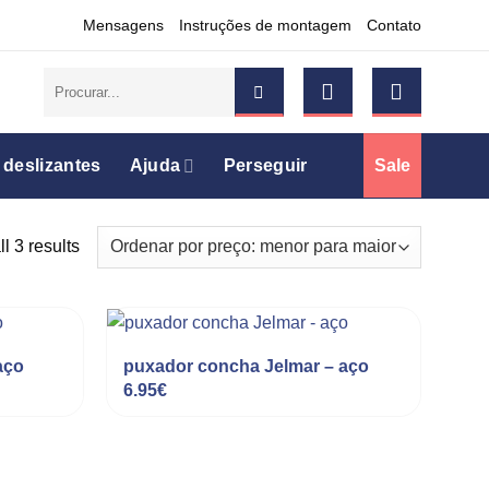
Mensagens
Instruções de montagem
Contato
Pesquisar
por:
 deslizantes
Ajuda
Perseguir
Sale
l 3 results
aço
puxador concha Jelmar – aço
6.95
€