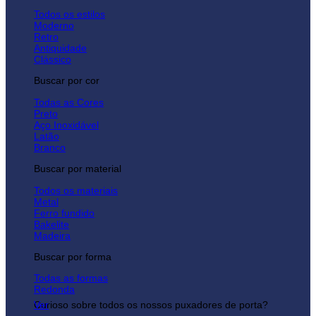
Todos os estilos
Moderno
Retro
Antiquidade
Clássico
Buscar por cor
Todas as Cores
Preto
Aço Inoxidável
Latão
Branco
Buscar por material
Todos os materiais
Metal
Ferro fundido
Bakelite
Madeira
Buscar por forma
Todas as formas
Redonda
Curioso sobre todos os nossos puxadores de porta?
Ver