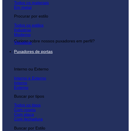
Todos os materiais
Em metal
Procurar por estilo
Todos os estilos
Industrial
Moderno
Curioso sobre nossos puxadores em perfil?
Visualizar
Puxadores de portas
Interno ou Externo
Interno e Externo
Interno
Externo
Buscar por tipos
Todos os tipos
Com roseta
Com placa
Com fechadura
Buscar por Estilo