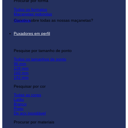
Procurar por forma
Todos os formatos
Maçanetas redondas
Curioso sobre todas as nossas maçanetas?
Visualizar
Puxadores em perfil
Pesquise por tamanho de ponto
Todos os tamanhos de ponto
96 mm
128 mm
160 mm
192 mm
Pesquisar por cor
Todas as cores
Latão
Branco
Preto
De aço inoxidável
Procurar por materiais