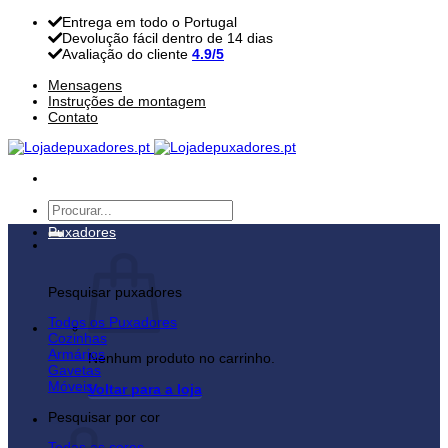
Skip
Entrega em todo o Portugal
to
Devolução fácil dentro de 14 dias
content
Avaliação do cliente
4.9/5
Mensagens
Instruções de montagem
Contato
Pesquisar
por:
Puxadores
Pesquisar puxadores
Todos os Puxadores
Cozinhas
Armários
Nenhum produto no carrinho.
Gavetas
Móveis
Voltar para a loja
Pesquisar por cor
Carrinho
Todas as cores