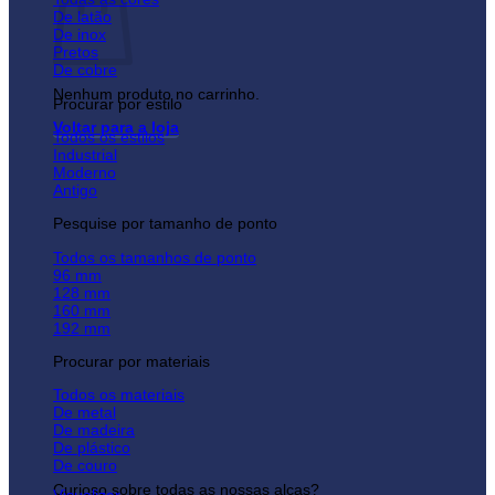
De latão
De inox
Pretos
De cobre
Nenhum produto no carrinho.
Procurar por estilo
Voltar para a loja
Todos os estilos
Industrial
Moderno
Antigo
Pesquise por tamanho de ponto
Todos os tamanhos de ponto
96 mm
128 mm
160 mm
192 mm
Procurar por materiais
Todos os materiais
De metal
De madeira
De plástico
De couro
Curioso sobre todas as nossas alças?